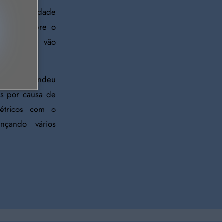
do oportunidade
ofundo sobre o
icazes que vão
k, que entendeu
os por causa de
létricos com o
nçando vários