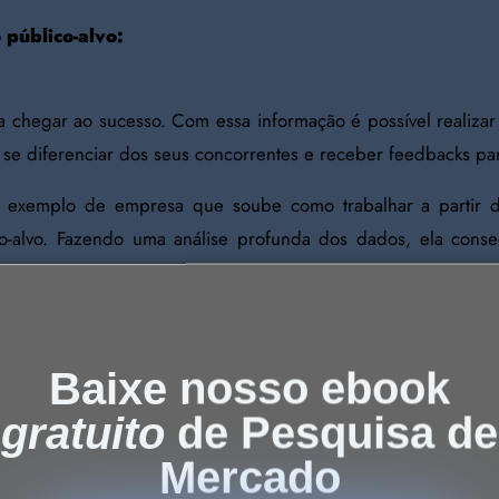
 público-alvo:
a chegar ao sucesso. Com essa informação é possível realizar
 se diferenciar dos seus concorrentes e receber feedbacks pa
m exemplo de empresa que soube como trabalhar a partir d
o-alvo. Fazendo uma análise profunda dos dados, ela conse
em fazer um conteúdo original da marca e uma personaliza
rio. Além de sempre manter contato com o público a partir 
nálise de feedback.
Baixe nosso ebook
gratuito
de Pesquisa de
der o mercado:
Mercado