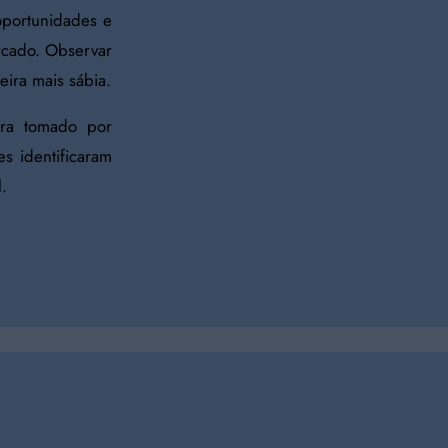
oportunidades e
rcado. Observar
ira mais sábia.
ra tomado por
es identificaram
l.