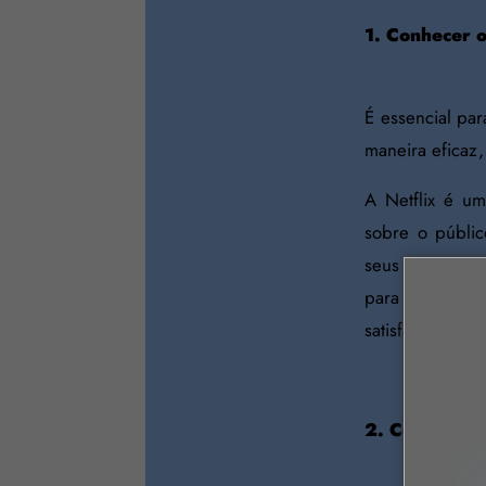
1. Conhecer o
É essencial par
maneira eficaz,
A Netflix é u
sobre o públic
seus esforços 
para cada usuá
satisfação e a
2. Compreen