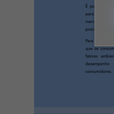
É possível ent
para lançar u
mercado pode 
posicioná-la pa
Para deixar is
que os consumi
fatores ambien
desempenho e
consumidores.