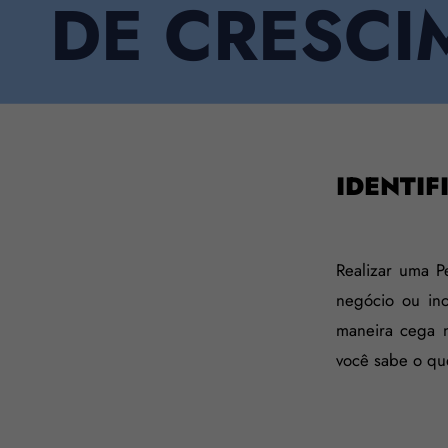
DE CRESCI
IDENTI
Realizar uma P
negócio ou ino
maneira cega 
você sabe o q