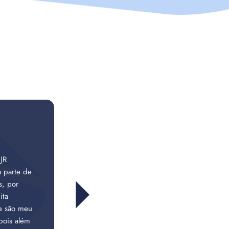
JR
a parte de
s, por
ita
ue são meu
pois além